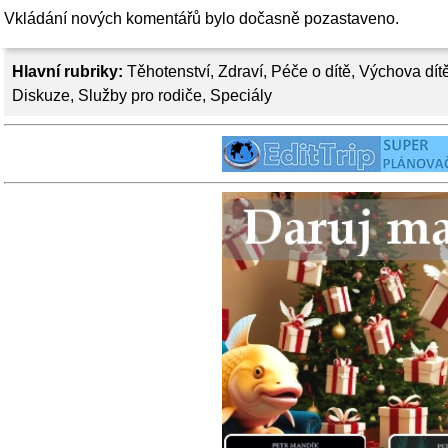
Vkládání nových komentářů bylo dočasně pozastaveno.
Hlavní rubriky:
Těhotenství
,
Zdraví
,
Péče o dítě
,
Výchova dít
Diskuze
,
Služby pro rodiče
,
Speciály