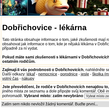
Dobřichovice - lékárna
Tato stránka obsahuje informace o tom, jaké zkušenosti mají 
obsahovat jak informace o tom, kde je nějaká lékárna v Dobřicho
případně za ní vydat.
Pokud máte sami zkušenosti s lékárnami v Dobřichovicích
ostatním rodičům.
Zajímají-li vás podrobnosti o Dobřichovicích
, nahlédněte s
Další odkazy:
lékař
-
nemocnice
-
porodnice
-
jesle
-
školka (m
volný čas
-
nákupy
Jste přesvědčeni, že rodiče v Dobřichovicích nenajdou to,
jiného místa ze seznamu a dole připojte svůj komentář. Obě i
pohromadě.
Vybrané místo:
zatím nevybráno
Zatím sem nikdo nevložil žádný komentář. Buďte první...