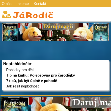
O nás
Inzerce
Kontakt
Nepřehlédněte:
Pohádky pro děti
Tip na knihu: Polepšovna pro čarodějky
7 tipů, jak být úplně v pohodě
Jak řešit neplodnost