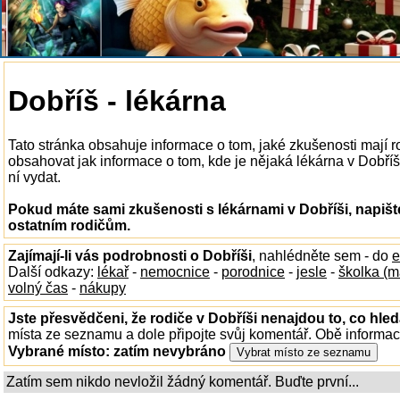
Dobříš - lékárna
Tato stránka obsahuje informace o tom, jaké zkušenosti mají r
obsahovat jak informace o tom, kde je nějaká lékárna v Dobříši 
ní vydat.
Pokud máte sami zkušenosti s lékárnami v Dobříši, napišt
ostatním rodičům.
Zajímají-li vás podrobnosti o Dobříši
, nahlédněte sem - do
e
Další odkazy:
lékař
-
nemocnice
-
porodnice
-
jesle
-
školka (m
volný čas
-
nákupy
Jste přesvědčeni, že rodiče v Dobříši nenajdou to, co hled
místa ze seznamu a dole připojte svůj komentář. Obě informa
Vybrané místo:
zatím nevybráno
Zatím sem nikdo nevložil žádný komentář. Buďte první...