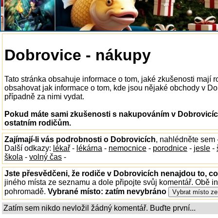
Dobrovice - nákupy
Tato stránka obsahuje informace o tom, jaké zkušenosti mají
obsahovat jak informace o tom, kde jsou nějaké obchody v Dobro
případně za nimi vydat.
Pokud máte sami zkušenosti s nakupováním v Dobrovicích
ostatním rodičům.
Zajímají-li vás podrobnosti o Dobrovicích
, nahlédněte sem 
Další odkazy:
lékař
-
lékárna
-
nemocnice
-
porodnice
-
jesle
-
škola
-
volný čas
-
Jste přesvědčeni, že rodiče v Dobrovicích nenajdou to, co
jiného místa ze seznamu a dole připojte svůj komentář. Obě i
pohromadě.
Vybrané místo:
zatím nevybráno
Zatím sem nikdo nevložil žádný komentář. Buďte první...