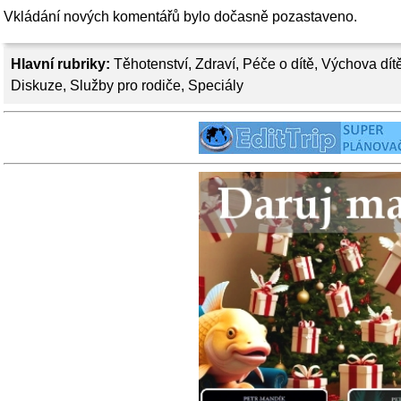
Vkládání nových komentářů bylo dočasně pozastaveno.
Hlavní rubriky:
Těhotenství
,
Zdraví
,
Péče o dítě
,
Výchova dít
Diskuze
,
Služby pro rodiče
,
Speciály