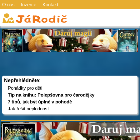
O nás
Inzerce
Kontakt
Nepřehlédněte:
Pohádky pro děti
Tip na knihu: Polepšovna pro čarodějky
7 tipů, jak být úplně v pohodě
Jak řešit neplodnost