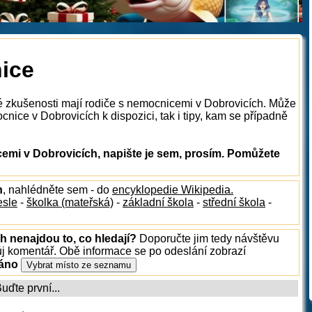
ice
ké zkušenosti mají rodiče s nemocnicemi v Dobrovicích. Může
nice v Dobrovicích k dispozici, tak i tipy, kam se případně
mi v Dobrovicích, napište je sem, prosím. Pomůžete
h
, nahlédněte sem - do
encyklopedie Wikipedia.
esle
-
školka (mateřská)
-
základní škola
-
střední škola
-
h nenajdou to, co hledají?
Doporučte jim tedy návštěvu
ůj komentář. Obě informace se po odeslání zobrazí
ráno
ďte první...