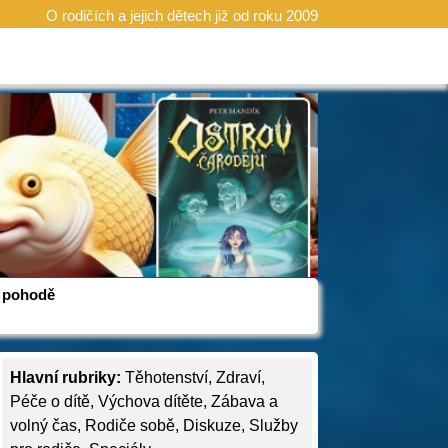
O rodičích a jejich dětech již od roku 2009
 v pohodě
Hlavní rubriky:
Těhotenství
,
Zdraví
,
Péče o dítě
,
Výchova dítěte
,
Zábava a
volný čas
,
Rodiče sobě
,
Diskuze
,
Služby