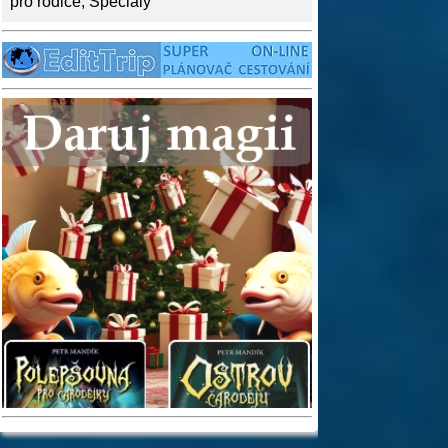
pro rodiče
,
Speciály