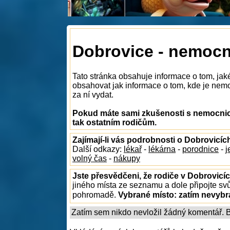
Dobrovice - nemocn
Tato stránka obsahuje informace o tom, ja
obsahovat jak informace o tom, kde je nemoc
za ní vydat.
Pokud máte sami zkušenosti s nemocnice
tak ostatním rodičům.
Zajímají-li vás podrobnosti o Dobrovicíc
Další odkazy:
lékař
-
lékárna
-
porodnice
-
j
volný čas
-
nákupy
Jste přesvědčeni, že rodiče v Dobrovicíc
jiného místa ze seznamu a dole připojte sv
pohromadě.
Vybrané místo:
zatím nevyb
Zatím sem nikdo nevložil žádný komentář. Bu