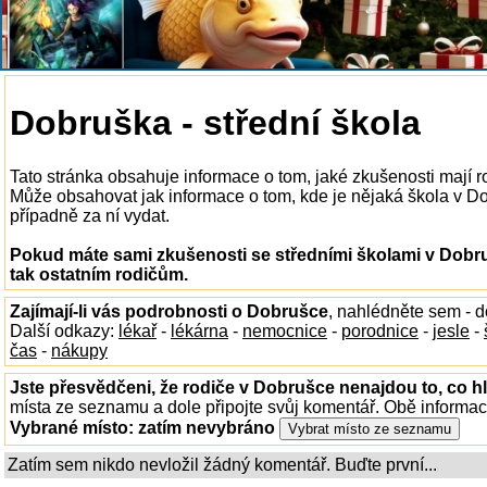
Dobruška - střední škola
Tato stránka obsahuje informace o tom, jaké zkušenosti mají r
Může obsahovat jak informace o tom, kde je nějaká škola v Dobr
případně za ní vydat.
Pokud máte sami zkušenosti se středními školami v Dobru
tak ostatním rodičům.
Zajímají-li vás podrobnosti o Dobrušce
, nahlédněte sem - 
Další odkazy:
lékař
-
lékárna
-
nemocnice
-
porodnice
-
jesle
-
čas
-
nákupy
Jste přesvědčeni, že rodiče v Dobrušce nenajdou to, co hl
místa ze seznamu a dole připojte svůj komentář. Obě informa
Vybrané místo:
zatím nevybráno
Zatím sem nikdo nevložil žádný komentář. Buďte první...