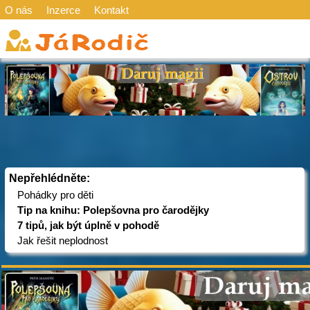
O nás
Inzerce
Kontakt
Nepřehlédněte:
Pohádky pro děti
Tip na knihu: Polepšovna pro čarodějky
7 tipů, jak být úplně v pohodě
Jak řešit neplodnost