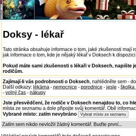
Doksy - lékař
Tato stránka obsahuje informace o tom, jaké zkušenosti mají 
jak informace o tom, kde je nějaký lékař v Doksech k dispozici,
Pokud máte sami zkušenosti s lékaři v Doksech, napište j
rodičům.
Zajímají-li vás podrobnosti o Doksech
, nahlédněte sem - d
Další odkazy:
lékárna
-
nemocnice
-
porodnice
-
jesle
-
školka
-
volný čas
-
nákupy
Jste přesvědčeni, že rodiče v Doksech nenajdou to, co hl
místa ze seznamu a dole připojte svůj komentář. Obě informa
Vybrané místo:
zatím nevybráno
Zatím sem nikdo nevložil žádný komentář. Buďte první...