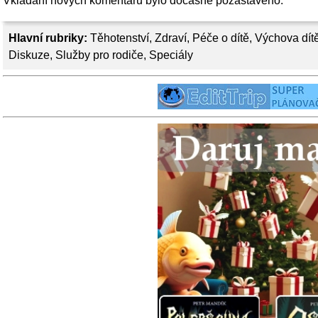
Vkládání nových komentářů bylo dočasně pozastaveno.
Hlavní rubriky:
Těhotenství
,
Zdraví
,
Péče o dítě
,
Výchova dít
Diskuze
,
Služby pro rodiče
,
Speciály