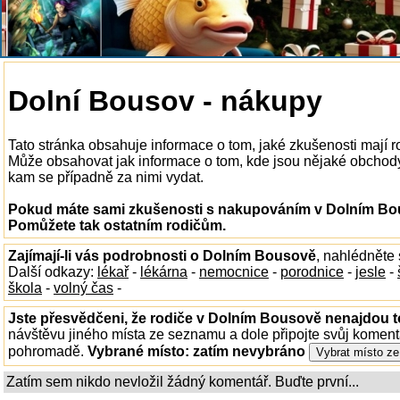
Dolní Bousov - nákupy
Tato stránka obsahuje informace o tom, jaké zkušenosti mají
Může obsahovat jak informace o tom, kde jsou nějaké obchody v
kam se případně za nimi vydat.
Pokud máte sami zkušenosti s nakupováním v Dolním Bous
Pomůžete tak ostatním rodičům.
Zajímají-li vás podrobnosti o Dolním Bousově
, nahlédněte
Další odkazy:
lékař
-
lékárna
-
nemocnice
-
porodnice
-
jesle
-
škola
-
volný čas
-
Jste přesvědčeni, že rodiče v Dolním Bousově nenajdou to
návštěvu jiného místa ze seznamu a dole připojte svůj koment
pohromadě.
Vybrané místo:
zatím nevybráno
Zatím sem nikdo nevložil žádný komentář. Buďte první...