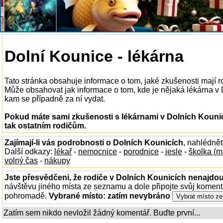
Dolní Kounice - lékárna
Tato stránka obsahuje informace o tom, jaké zkušenosti mají r
Může obsahovat jak informace o tom, kde je nějaká lékárna v Do
kam se případně za ní vydat.
Pokud máte sami zkušenosti s lékárnami v Dolních Kounic
tak ostatním rodičům.
Zajímají-li vás podrobnosti o Dolních Kounicích
, nahlédně
Další odkazy:
lékař
-
nemocnice
-
porodnice
-
jesle
-
školka (m
volný čas
-
nákupy
Jste přesvědčeni, že rodiče v Dolních Kounicích nenajdou 
návštěvu jiného místa ze seznamu a dole připojte svůj koment
pohromadě.
Vybrané místo:
zatím nevybráno
Zatím sem nikdo nevložil žádný komentář. Buďte první...