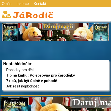
O nás
Inzerce
Kontakt
Nepřehlédněte:
Pohádky pro děti
Tip na knihu: Polepšovna pro čarodějky
7 tipů, jak být úplně v pohodě
Jak řešit neplodnost