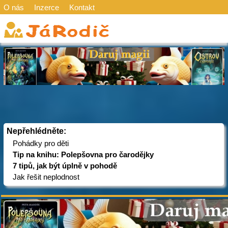
O nás
Inzerce
Kontakt
Nepřehlédněte:
Pohádky pro děti
Tip na knihu: Polepšovna pro čarodějky
7 tipů, jak být úplně v pohodě
Jak řešit neplodnost