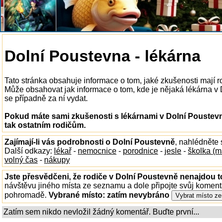
Dolní Poustevna - lékárna
Tato stránka obsahuje informace o tom, jaké zkušenosti mají r
Může obsahovat jak informace o tom, kde je nějaká lékárna v Do
se případně za ní vydat.
Pokud máte sami zkušenosti s lékárnami v Dolní Poustevn
tak ostatním rodičům.
Zajímají-li vás podrobnosti o Dolní Poustevně
, nahlédněte
Další odkazy:
lékař
-
nemocnice
-
porodnice
-
jesle
-
školka (m
volný čas
-
nákupy
Jste přesvědčeni, že rodiče v Dolní Poustevně nenajdou to
návštěvu jiného místa ze seznamu a dole připojte svůj koment
pohromadě.
Vybrané místo:
zatím nevybráno
Zatím sem nikdo nevložil žádný komentář. Buďte první...