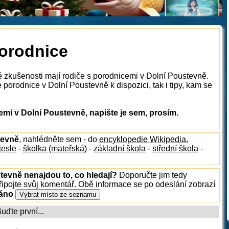
porodnice
é zkušenosti mají rodiče s porodnicemi v Dolní Poustevně.
porodnice v Dolní Poustevně k dispozici, tak i tipy, kam se
mi v Dolní Poustevně, napište je sem, prosím.
tevně
, nahlédněte sem - do
encyklopedie Wikipedia.
jesle
-
školka (mateřská)
-
základní škola
-
střední škola
-
tevně nenajdou to, co hledají?
Doporučte jim tedy
ipojte svůj komentář. Obě informace se po odeslání zobrazí
ráno
ďte první...