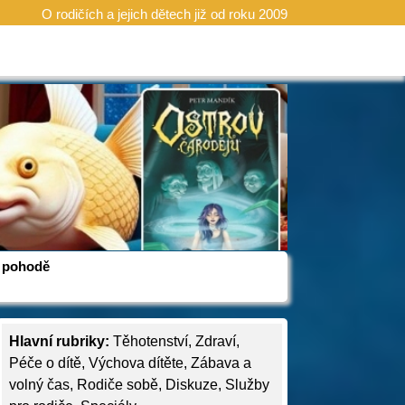
O rodičích a jejich dětech již od roku 2009
 v pohodě
Hlavní rubriky:
Těhotenství
,
Zdraví
,
Péče o dítě
,
Výchova dítěte
,
Zábava a
volný čas
,
Rodiče sobě
,
Diskuze
,
Služby