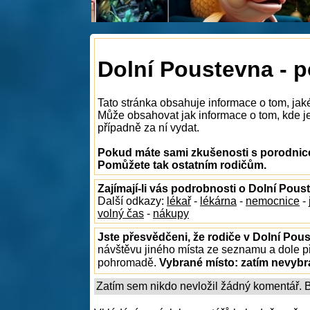
Dolní Poustevna - 
Tato stránka obsahuje informace o tom, jak
Může obsahovat jak informace o tom, kde je 
případně za ní vydat.
Pokud máte sami zkušenosti s porodnice
Pomůžete tak ostatním rodičům.
Zajímají-li vás podrobnosti o Dolní Pous
Další odkazy:
lékař
-
lékárna
-
nemocnice
-
volný čas
-
nákupy
Jste přesvědčeni, že rodiče v Dolní Pous
návštěvu jiného místa ze seznamu a dole př
pohromadě.
Vybrané místo:
zatím nevyb
Zatím sem nikdo nevložil žádný komentář. Bu