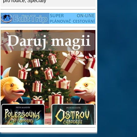
pro rodiče
,
Speciály