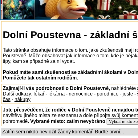
Dolní Poustevna - základní 
Tato stránka obsahuje informace o tom, jaké zkušenosti mají r
Poustevně. Může obsahovat jak informace o tom, kde je nějaká 
tipy, kam se případně za ní vydat.
Pokud máte sami zkušenosti se základními školami v Dolní
Pomůžete tak ostatním rodičům.
Zajímají-li vás podrobnosti o Dolní Poustevně
, nahlédněte
Další odkazy:
lékař
-
lékárna
-
nemocnice
-
porodnice
-
jesle
-
čas
-
nákupy
Jste přesvědčeni, že rodiče v Dolní Poustevně nenajdou to
návštěvu jiného místa ze seznamu a dole připojte svůj koment
pohromadě.
Vybrané místo:
zatím nevybráno
Zatím sem nikdo nevložil žádný komentář. Buďte první...