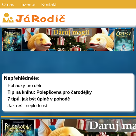
O nás
Inzerce
Kontakt
Nepřehlédněte:
Pohádky pro děti
Tip na knihu: Polepšovna pro čarodějky
7 tipů, jak být úplně v pohodě
Jak řešit neplodnost