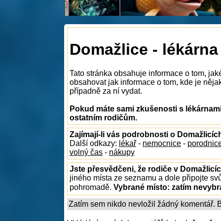
Domažlice - lékárna
Tato stránka obsahuje informace o tom, jak
obsahovat jak informace o tom, kde je nějaká
případně za ní vydat.
Pokud máte sami zkušenosti s lékárnami 
ostatním rodičům.
Zajímají-li vás podrobnosti o Domažlicíc
Další odkazy:
lékař
-
nemocnice
-
porodnic
volný čas
-
nákupy
Jste přesvědčeni, že rodiče v Domažlicíc
jiného místa ze seznamu a dole připojte sv
pohromadě.
Vybrané místo:
zatím nevyb
Zatím sem nikdo nevložil žádný komentář. Bu