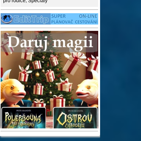
pro rodiče
,
Speciály