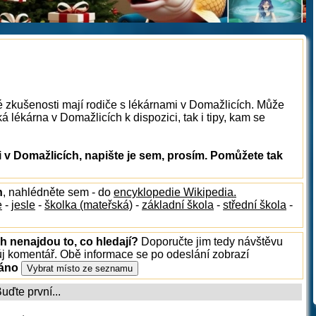
é zkušenosti mají rodiče s lékárnami v Domažlicích. Může
 lékárna v Domažlicích k dispozici, tak i tipy, kam se
v Domažlicích, napište je sem, prosím. Pomůžete tak
h
, nahlédněte sem - do
encyklopedie Wikipedia.
e
-
jesle
-
školka (mateřská)
-
základní škola
-
střední škola
-
h nenajdou to, co hledají?
Doporučte jim tedy návštěvu
ůj komentář. Obě informace se po odeslání zobrazí
ráno
ďte první...