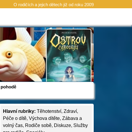
O rodičích a jejich dětech již od roku 2009
 v pohodě
Hlavní rubriky:
Těhotenství
,
Zdraví
,
Péče o dítě
,
Výchova dítěte
,
Zábava a
volný čas
,
Rodiče sobě
,
Diskuze
,
Služby