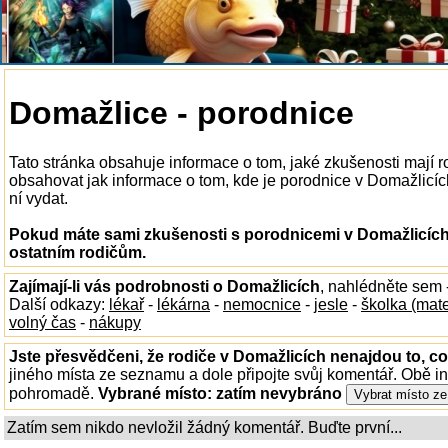
Domažlice - porodnice
Tato stránka obsahuje informace o tom, jaké zkušenosti mají 
obsahovat jak informace o tom, kde je porodnice v Domažlicích 
ní vydat.
Pokud máte sami zkušenosti s porodnicemi v Domažlicích,
ostatním rodičům.
Zajímají-li vás podrobnosti o Domažlicích
, nahlédněte sem 
Další odkazy:
lékař
-
lékárna
-
nemocnice
-
jesle
-
školka (mat
volný čas
-
nákupy
Jste přesvědčeni, že rodiče v Domažlicích nenajdou to, co
jiného místa ze seznamu a dole připojte svůj komentář. Obě i
pohromadě.
Vybrané místo:
zatím nevybráno
Zatím sem nikdo nevložil žádný komentář. Buďte první...