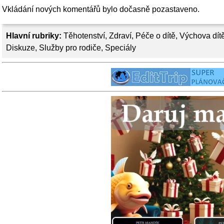
Vkládání nových komentářů bylo dočasně pozastaveno.
Hlavní rubriky:
Těhotenství
,
Zdraví
,
Péče o dítě
,
Výchova dít
Diskuze
,
Služby pro rodiče
,
Speciály