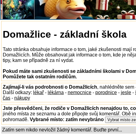
Domažlice - základní škola
Tato stránka obsahuje informace o tom, jaké zkušenosti mají r
Domažlicích. Může obsahovat jak informace o tom, kde je nějak
tipy, kam se případně za ní vydat.
Pokud máte sami zkušenosti se základními školami v Domaž
Pomůžete tak ostatním rodičům.
Zajímají-li vás podrobnosti o Domažlicích
, nahlédněte sem 
Další odkazy:
lékař
-
lékárna
-
nemocnice
-
porodnice
-
jesle
-
čas
-
nákupy
Jste přesvědčeni, že rodiče v Domažlicích nenajdou to, co
jiného místa ze seznamu a dole připojte svůj komentář. Obě i
pohromadě.
Vybrané místo:
zatím nevybráno
Zatím sem nikdo nevložil žádný komentář. Buďte první...