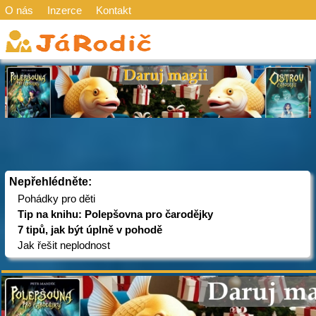
O nás
Inzerce
Kontakt
Nepřehlédněte:
Pohádky pro děti
Tip na knihu: Polepšovna pro čarodějky
7 tipů, jak být úplně v pohodě
Jak řešit neplodnost