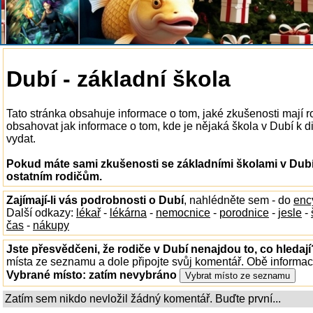
Dubí - základní škola
Tato stránka obsahuje informace o tom, jaké zkušenosti mají 
obsahovat jak informace o tom, kde je nějaká škola v Dubí k dis
vydat.
Pokud máte sami zkušenosti se základními školami v Dubí
ostatním rodičům.
Zajímají-li vás podrobnosti o Dubí
, nahlédněte sem - do
enc
Další odkazy:
lékař
-
lékárna
-
nemocnice
-
porodnice
-
jesle
-
čas
-
nákupy
Jste přesvědčeni, že rodiče v Dubí nenajdou to, co hledají
místa ze seznamu a dole připojte svůj komentář. Obě informa
Vybrané místo:
zatím nevybráno
Zatím sem nikdo nevložil žádný komentář. Buďte první...