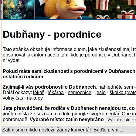
Dubňany - porodnice
Tato stránka obsahuje informace o tom, jaké zkušenosti mají
obsahovat jak informace o tom, kde je porodnice v Dubňanech k
ní vydat.
Pokud máte sami zkušenosti s porodnicemi v Dubňanech, 
ostatním rodičům.
Zajímají-li vás podrobnosti o Dubňanech
, nahlédněte sem 
Další odkazy:
lékař
-
lékárna
-
nemocnice
-
jesle
-
školka (mat
volný čas
-
nákupy
Jste přesvědčeni, že rodiče v Dubňanech nenajdou to, co 
jiného místa ze seznamu a dole připojte svůj komentář. Obě i
pohromadě.
Vybrané místo:
zatím nevybráno
Zatím sem nikdo nevložil žádný komentář. Buďte první...