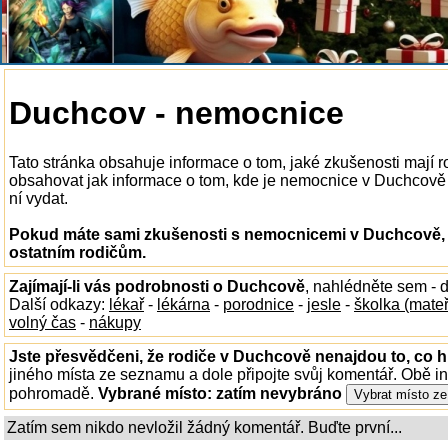
Duchcov - nemocnice
Tato stránka obsahuje informace o tom, jaké zkušenosti mají
obsahovat jak informace o tom, kde je nemocnice v Duchcově k 
ní vydat.
Pokud máte sami zkušenosti s nemocnicemi v Duchcově, n
ostatním rodičům.
Zajímají-li vás podrobnosti o Duchcově
, nahlédněte sem - 
Další odkazy:
lékař
-
lékárna
-
porodnice
-
jesle
-
školka (mate
volný čas
-
nákupy
Jste přesvědčeni, že rodiče v Duchcově nenajdou to, co h
jiného místa ze seznamu a dole připojte svůj komentář. Obě i
pohromadě.
Vybrané místo:
zatím nevybráno
Zatím sem nikdo nevložil žádný komentář. Buďte první...