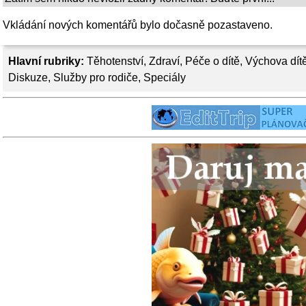
Vkládání nových komentářů bylo dočasně pozastaveno.
Hlavní rubriky:
Těhotenství
,
Zdraví
,
Péče o dítě
,
Výchova dít
Diskuze
,
Služby pro rodiče
,
Speciály