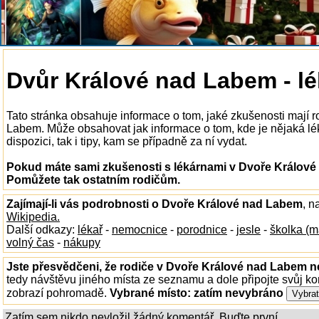
Dvůr Králové nad Labem - l
Tato stránka obsahuje informace o tom, jaké zkušenosti mají 
Labem. Může obsahovat jak informace o tom, kde je nějaká l
dispozici, tak i tipy, kam se případně za ní vydat.
Pokud máte sami zkušenosti s lékárnami v Dvoře Králové 
Pomůžete tak ostatním rodičům.
Zajímají-li vás podrobnosti o Dvoře Králové nad Labem
, n
Wikipedia.
Další odkazy:
lékař
-
nemocnice
-
porodnice
-
jesle
-
školka (m
volný čas
-
nákupy
Jste přesvědčeni, že rodiče v Dvoře Králové nad Labem ne
tedy návštěvu jiného místa ze seznamu a dole připojte svůj k
zobrazí pohromadě.
Vybrané místo:
zatím nevybráno
Zatím sem nikdo nevložil žádný komentář. Buďte první...