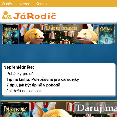
O nás
Inzerce
Kontakt
Nepřehlédněte:
Pohádky pro děti
Tip na knihu: Polepšovna pro čarodějky
7 tipů, jak být úplně v pohodě
Jak řešit neplodnost