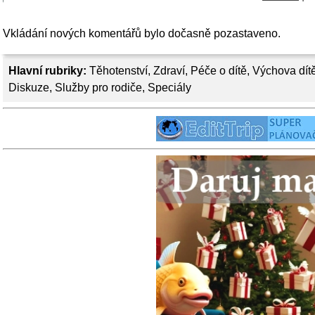
Vkládání nových komentářů bylo dočasně pozastaveno.
Hlavní rubriky:
Těhotenství
,
Zdraví
,
Péče o dítě
,
Výchova dít
Diskuze
,
Služby pro rodiče
,
Speciály