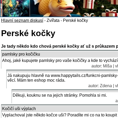
Hlavní seznam diskusí
-
Zvířata
-
Perské kočky
Perské kočky
Je tady někdo kdo chová perské kočky ať už s průkazem
pamlsky pro kočičku
Ahoj, jaké kupujete pamlsky pro vaše kočičky a kde to vychází
autor: Míša | 
Já nakupuju hlavně na www.happytails.cz/funkcni-pamlsky
věcí. Mám ten eshop moc ráda.
autor: Zdena | v
Děkuji, kouknu se na jejich stránky. Pomohla si mi.
a
Kočičí uši výplach
Vyplachoval jste někdo kočce uši? Poradíte mi co na to koupit 