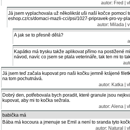
autor: Fred | 
Já jsem vyplachovala už několikrát uši naší kočce pomocí t
eshop.cz/cs/domaci-mazli-cci/psi/1027-pripravek-pro-vy-pla
autor: Milada | 
A jak se to přesně dělá?
a
Kapátko má trysku takže aplikovat přímo na postižené mís
návod, navíc co jsem se ptala veterináře, tak ten mi to tak
aut
Já jsem teď začala kupovat pro naši kočku jemně krájené filetky
na tom pochutnává.
autor: Katka | 
Dobrý den, potřebovala bych poradit, které granule jsou nejkval
kupovat, aby mi to kočka sežrala.
autor: Alena | 
babička má
Bába má kocoura a jmenuje se Emil a není to sranda tyto kočky
autor:
Natural
| v