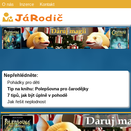
O nás
Inzerce
Kontakt
Nepřehlédněte:
Pohádky pro děti
Tip na knihu: Polepšovna pro čarodějky
7 tipů, jak být úplně v pohodě
Jak řešit neplodnost