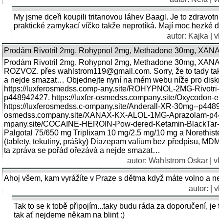
My jsme dceři koupili tritanovou láhev Baagl. Je to zdravo
praktické zamykací víčko takže neprotíká. Mají moc hezké de
autor: Kajka | 
Prodám Rivotril 2mg, Rohypnol 2mg, Methadone 30mg, 
Prodám Rivotril 2mg, Rohypnol 2mg, Methadone 30mg, 
ROZVOZ. přes wahlstrom119@gmail.com. Sorry, že to tady tak
a nejde smazat… Objednejte nyní na mém webu níže pro diskré
https://luxferosmedss.comp-any.site/ROHYPNOL-2MG-Rivotri-l
p448942427. https://luxfer-osmedss.company.site/Oxycodon
https://luxferosmedss.c-ompany.site/Anderall-XR-30mg--p44894
osmedss.company.site/XANAX-KX-ALOL-1MG-Aprazolam-p4489
mpany.site/COCAINE-HEROIN-Pow-dered-Ketamin-BlackTar-
Palgotal 75/650 mg Triplixam 10 mg/2,5 mg/10 mg a Norethist
(tablety, tekutiny, prášky) Diazepam valium bez předpisu, MDM
ta zpráva se pořád ořezává a nejde smazat…
autor:
Wahlstrom Oskar
| 
Ahoj všem, kam vyrážíte v Praze s dětma když máte volno a ne
autor: | 
Tak to se k tobě připojím...taky budu ráda za doporučení, 
tak ať nejdeme někam na blint :)