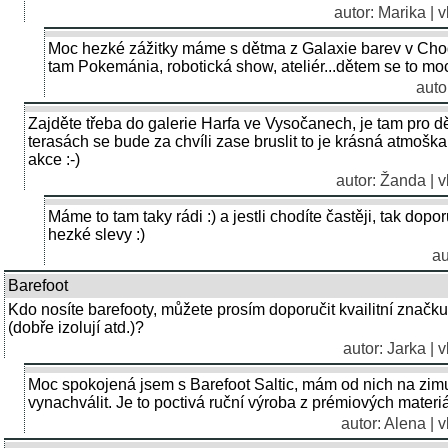
autor: Marika | 
Moc hezké zážitky máme s dětma z Galaxie barev v Chodov
tam Pokemánia, robotická show, ateliér...dětem se to moc l
auto
Zajděte třeba do galerie Harfa ve Vysočanech, je tam pro dět
terasách se bude za chvíli zase bruslit to je krásná atmoška
akce :-)
autor: Žanda | v
Máme to tam taky rádi :) a jestli chodíte častěji, tak dopo
hezké slevy :)
au
Barefoot
Kdo nosíte barefooty, můžete prosím doporučit kvailitní značku 
(dobře izolují atd.)?
autor: Jarka | 
Moc spokojená jsem s Barefoot Saltic, mám od nich na zim
vynachválit. Je to poctivá ruční výroba z prémiových materiá
autor: Alena | 