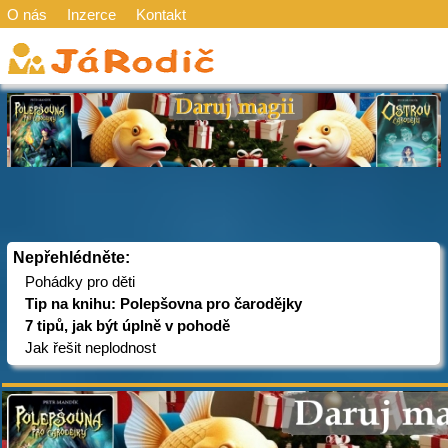
O nás
Inzerce
Kontakt
Nepřehlédněte:
Pohádky pro děti
Tip na knihu: Polepšovna pro čarodějky
7 tipů, jak být úplně v pohodě
Jak řešit neplodnost