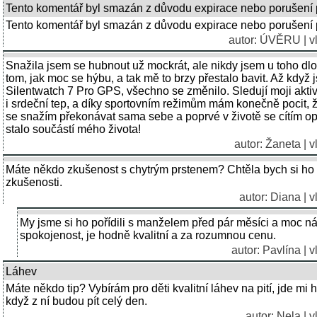
Tento komentář byl smazán z důvodu expirace nebo porušení 
Tento komentář byl smazán z důvodu expirace nebo porušení 
autor:
ÚVĚRU
| v
Snažila jsem se hubnout už mockrát, ale nikdy jsem u toho d
tom, jak moc se hýbu, a tak mě to brzy přestalo bavit. Až kdy
Silentwatch 7 Pro GPS, všechno se změnilo. Sledují moji aktivi
i srdeční tep, a díky sportovním režimům mám konečně pocit
se snažím překonávat sama sebe a poprvé v životě se cítím 
stalo součástí mého života!
autor: Žaneta | 
Máte někdo zkušenost s chytrým prstenem? Chtěla bych si ho k
zkušenosti.
autor: Diana | 
My jsme si ho pořídili s manželem před pár měsíci a moc 
spokojenost, je hodně kvalitní a za rozumnou cenu.
autor: Pavlína | 
Láhev
Máte někdo tip? Vybírám pro děti kvalitní láhev na pití, jde mi 
když z ní budou pít celý den.
autor: Nela | 