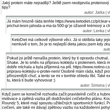
Jaký protein máte nejraději? Ještě jsem neobjevila proteinový
tipy?
autor: Jarka | 
Já mám hrozně ráda tenhle https://www.ketodiet.cz/p/clear-w
prichut-lesni-jahoda-a-ma-ta-500-g/ je úžasně krémový a ch
autor: Lenka | 
KetoDiet má celkově výborné věci. Já si oblíbila taky jeji
nemluvě o tom, že je to nejlepší dieta jakou jsem kdy zkus
aut
Pokud jsi ještě nenašla protein, který by ti opravdu chutnal, 
Shake. Je to směs na přípravu koktejlu s proteinem, která m
dobře míchala a byla příjemná na pití. https://www.notino.cz/
pripravu-koktejlu-s-protei-nem/ Osobně mám ráda, když prot
přirozenější chuť, a tento se mi v tomhle ohledu líbí. Také ex
tu, která ti bude vyhovovat :)
autor: Simona | v
Když jsem se konečně rozhodla začít pravidelně cvičit a hubno
motivace a zpětná vazba při dodržování cvičebního plánu. K
Roundz 5, které mají spoustu užitečných sportovních funkcí. 
cvičení, ale také mi dávají zpětnou vazbu na každodenní pohyb