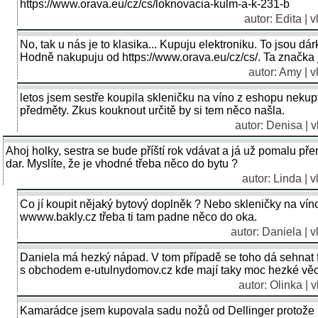
https://www.orava.eu/cz/cs/loknovacia-kulm-a-k-231-b
autor: Edita | 
No, tak u nás je to klasika... Kupuju elektroniku. To jsou dá
Hodně nakupuju od https://www.orava.eu/cz/cs/. Ta značka 
autor: Amy | v
letos jsem sestře koupila skleničku na víno z eshopu neku
předměty. Zkus kouknout určitě by si tem něco našla.
autor: Denisa | 
Ahoj holky, sestra se bude příští rok vdávat a já už pomalu pře
dar. Myslíte, že je vhodné třeba něco do bytu ?
autor: Linda | 
Co jí koupit nějaký bytový doplněk ? Nebo skleničky na ví
wwww.bakly.cz třeba ti tam padne něco do oka.
autor: Daniela | 
Daniela má hezký nápad. V tom případě se toho dá sehnat 
s obchodem e-utulnydomov.cz kde mají taky moc hezké věc
autor: Olinka | 
Kamarádce jsem kupovala sadu nožů od Dellinger protože 