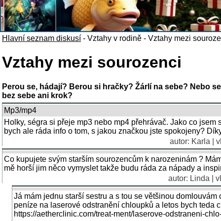
Hlavní seznam diskusí
-
Vztahy v rodině
-
Vztahy mezi souroze
Vztahy mezi sourozenci
Perou se, hádají? Berou si hračky? Žárlí na sebe? Nebo s
bez sebe ani krok?
Mp3/mp4
Holky, ségra si přeje mp3 nebo mp4 přehrávač. Jako co jsem s
bych ale ráda info o tom, s jakou značkou jste spokojeny? Dík
autor: Karla | 
Co kupujete svým starším sourozencům k narozeninám ? Mám dvě
mě horší jim něco vymyslet takže budu ráda za nápady a inspir
autor: Linda | 
Já mám jednu starší sestru a s tou se většinou domlouvám c
peníze na laserové odstranění chloupků a letos bych teda c
https://aetherclinic.com/treat-ment/laserove-odstraneni-chlo