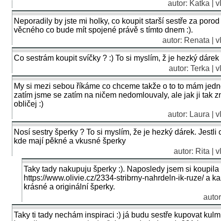
autor: Katka | 
Neporadily by jste mi holky, co koupit starší sestře za por
věcného co bude mít spojené právě s tímto dnem :).
autor: Renata | v
Co sestrám koupit svíčky ? :) To si myslím, ž je hezký dárek 
autor: Terka | 
My si mezi sebou říkáme co chceme takže o to to mám jedn
zatím jsme se zatím na ničem nedomlouvaly, ale jak ji tak 
obličej :)
autor: Laura | 
Nosí sestry šperky ? To si myslím, že je hezký dárek. Jestli 
kde mají pěkné a vkusné šperky
autor: Rita | 
Taky tady nakupuju šperky :). Naposledy jsem si koupila 
https://www.olivie.cz/2334-stribrny-nahrdeln-ik-ruze/ a 
krásné a originální šperky.
autor
Taky ti tady nechám inspiraci :) já budu sestře kupovat kulm