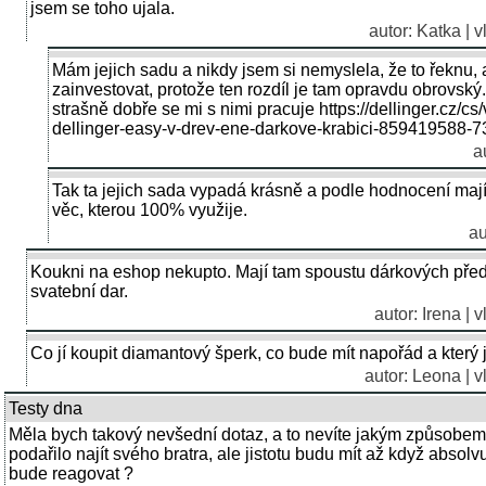
jsem se toho ujala.
autor: Katka | 
Mám jejich sadu a nikdy jsem si nemyslela, že to řeknu, al
zainvestovat, protože ten rozdíl je tam opravdu obrovsk
strašně dobře se mi s nimi pracuje https://dellinger.cz/c
dellinger-easy-v-drev-ene-darkove-krabici-859419588-7
a
Tak ta jejich sada vypadá krásně a podle hodnocení mají ty
věc, kterou 100% využije.
au
Koukni na eshop nekupto. Mají tam spoustu dárkových předm
svatební dar.
autor: Irena | 
Co jí koupit diamantový šperk, co bude mít napořád a který 
autor: Leona | v
Testy dna
Měla bych takový nevšední dotaz, a to nevíte jakým způsobem f
podařilo najít svého bratra, ale jistotu budu mít až když absolv
bude reagovat ?