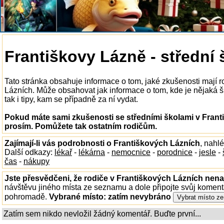
Františkovy Lázně - střední 
Tato stránka obsahuje informace o tom, jaké zkušenosti mají r
Lázních. Může obsahovat jak informace o tom, kde je nějaká šk
tak i tipy, kam se případně za ní vydat.
Pokud máte sami zkušenosti se středními školami v Franti
prosím. Pomůžete tak ostatním rodičům.
Zajímají-li vás podrobnosti o Františkových Lázních
, nahl
Další odkazy:
lékař
-
lékárna
-
nemocnice
-
porodnice
-
jesle
-
čas
-
nákupy
Jste přesvědčeni, že rodiče v Františkových Lázních nenaj
návštěvu jiného místa ze seznamu a dole připojte svůj koment
pohromadě.
Vybrané místo:
zatím nevybráno
Zatím sem nikdo nevložil žádný komentář. Buďte první...