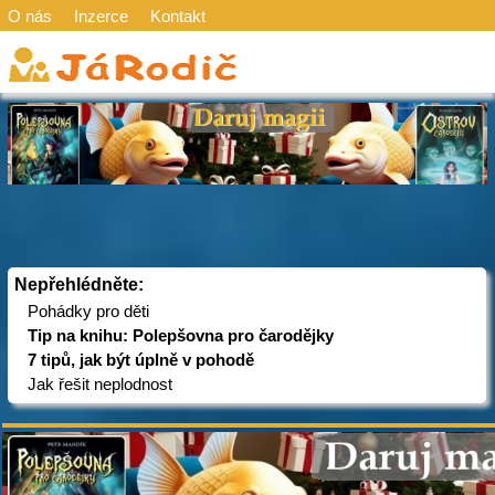
O nás
Inzerce
Kontakt
Nepřehlédněte:
Pohádky pro děti
Tip na knihu: Polepšovna pro čarodějky
7 tipů, jak být úplně v pohodě
Jak řešit neplodnost