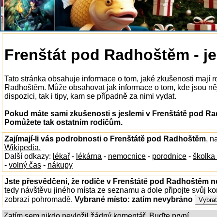
Frenštát pod Radhoštěm - je
Tato stránka obsahuje informace o tom, jaké zkušenosti mají r
Radhoštěm. Může obsahovat jak informace o tom, kde jsou ně
dispozici, tak i tipy, kam se případně za nimi vydat.
Pokud máte sami zkušenosti s jeslemi v Frenštátě pod Ra
Pomůžete tak ostatním rodičům.
Zajímají-li vás podrobnosti o Frenštátě pod Radhoštěm
, n
Wikipedia.
Další odkazy:
lékař
-
lékárna
-
nemocnice
-
porodnice
-
školka
-
volný čas
-
nákupy
Jste přesvědčeni, že rodiče v Frenštátě pod Radhoštěm ne
tedy návštěvu jiného místa ze seznamu a dole připojte svůj k
zobrazí pohromadě.
Vybrané místo:
zatím nevybráno
Zatím sem nikdo nevložil žádný komentář. Buďte první...