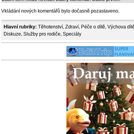
Vkládání nových komentářů bylo dočasně pozastaveno.
Hlavní rubriky:
Těhotenství
,
Zdraví
,
Péče o dítě
,
Výchova dít
Diskuze
,
Služby pro rodiče
,
Speciály