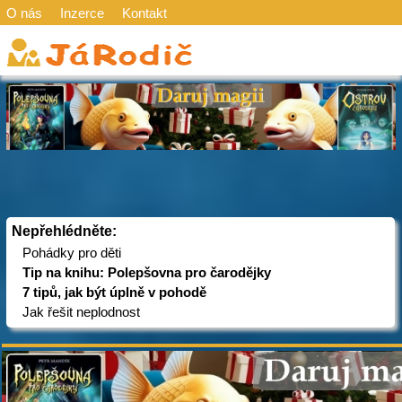
O nás
Inzerce
Kontakt
Nepřehlédněte:
Pohádky pro děti
Tip na knihu: Polepšovna pro čarodějky
7 tipů, jak být úplně v pohodě
Jak řešit neplodnost