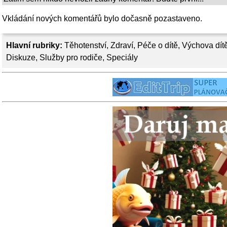
Vkládání nových komentářů bylo dočasně pozastaveno.
Hlavní rubriky:
Těhotenství
,
Zdraví
,
Péče o dítě
,
Výchova dít
Diskuze
,
Služby pro rodiče
,
Speciály