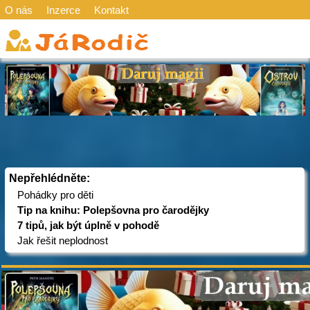
O nás
Inzerce
Kontakt
Nepřehlédněte:
Pohádky pro děti
Tip na knihu: Polepšovna pro čarodějky
7 tipů, jak být úplně v pohodě
Jak řešit neplodnost