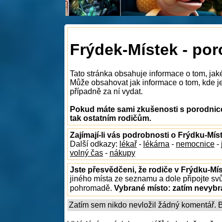
Frýdek-Místek - po
Tato stránka obsahuje informace o tom, jak
Může obsahovat jak informace o tom, kde je 
případně za ní vydat.
Pokud máte sami zkušenosti s porodnice
tak ostatním rodičům.
Zajímají-li vás podrobnosti o Frýdku-Mís
Další odkazy:
lékař
-
lékárna
-
nemocnice
-
volný čas
-
nákupy
Jste přesvědčeni, že rodiče v Frýdku-Mís
jiného místa ze seznamu a dole připojte sv
pohromadě.
Vybrané místo:
zatím nevyb
Zatím sem nikdo nevložil žádný komentář. Bu