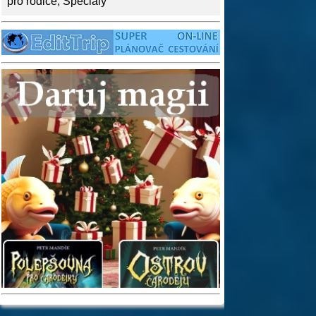
pro rodiče
,
Speciály