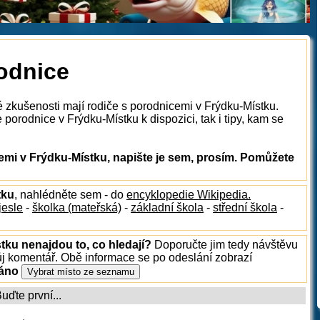
rodnice
é zkušenosti mají rodiče s porodnicemi v Frýdku-Místku.
porodnice v Frýdku-Místku k dispozici, tak i tipy, kam se
mi v Frýdku-Místku, napište je sem, prosím. Pomůžete
tku
, nahlédněte sem - do
encyklopedie Wikipedia.
jesle
-
školka (mateřská)
-
základní škola
-
střední škola
-
tku nenajdou to, co hledají?
Doporučte jim tedy návštěvu
ůj komentář. Obě informace se po odeslání zobrazí
ráno
ďte první...