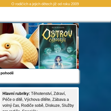
O rodičích a jejich dětech již od roku 2009
 v pohodě
Hlavní rubriky:
Těhotenství
,
Zdraví
,
Péče o dítě
,
Výchova dítěte
,
Zábava a
volný čas
,
Rodiče sobě
,
Diskuze
,
Služby