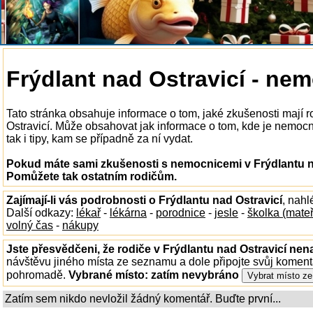
Frýdlant nad Ostravicí - ne
Tato stránka obsahuje informace o tom, jaké zkušenosti mají 
Ostravicí. Může obsahovat jak informace o tom, kde je nemocni
tak i tipy, kam se případně za ní vydat.
Pokud máte sami zkušenosti s nemocnicemi v Frýdlantu nad
Pomůžete tak ostatním rodičům.
Zajímají-li vás podrobnosti o Frýdlantu nad Ostravicí
, nah
Další odkazy:
lékař
-
lékárna
-
porodnice
-
jesle
-
školka (mate
volný čas
-
nákupy
Jste přesvědčeni, že rodiče v Frýdlantu nad Ostravicí nena
návštěvu jiného místa ze seznamu a dole připojte svůj koment
pohromadě.
Vybrané místo:
zatím nevybráno
Zatím sem nikdo nevložil žádný komentář. Buďte první...