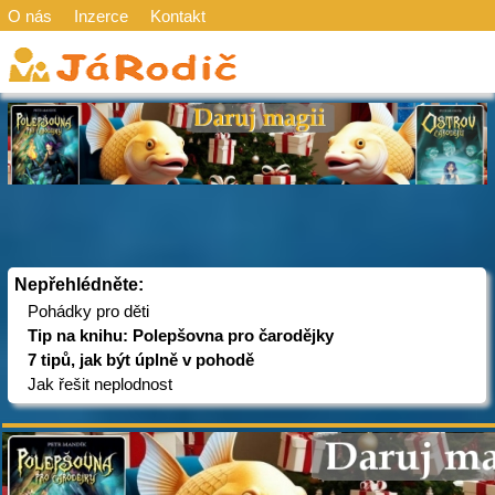
O nás
Inzerce
Kontakt
Nepřehlédněte:
Pohádky pro děti
Tip na knihu: Polepšovna pro čarodějky
7 tipů, jak být úplně v pohodě
Jak řešit neplodnost