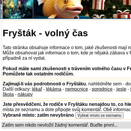
Fryšták - volný čas
Tato stránka obsahuje informace o tom, jaké zkušenosti mají r
Může obsahovat jak informace o tom, kde je nějaká zábava v Fry
případně za ní vydat.
Pokud máte sami zkušenosti s trávením volného času v Fry
Pomůžete tak ostatním rodičům.
Zajímají-li vás podrobnosti o Fryštáku
, nahlédněte sem - d
Další odkazy:
lékař
-
lékárna
-
nemocnice
-
porodnice
-
jesle
-
škola
-
nákupy
Jste přesvědčeni, že rodiče v Fryštáku nenajdou to, co hl
místa ze seznamu a dole připojte svůj komentář. Obě informa
Vybrané místo:
zatím nevybráno
Zatím sem nikdo nevložil žádný komentář. Buďte první...