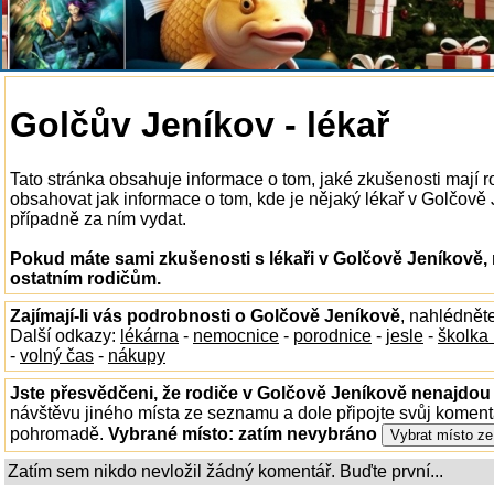
Golčův Jeníkov - lékař
Tato stránka obsahuje informace o tom, jaké zkušenosti mají r
obsahovat jak informace o tom, kde je nějaký lékař v Golčově Je
případně za ním vydat.
Pokud máte sami zkušenosti s lékaři v Golčově Jeníkově, 
ostatním rodičům.
Zajímají-li vás podrobnosti o Golčově Jeníkově
, nahlédnět
Další odkazy:
lékárna
-
nemocnice
-
porodnice
-
jesle
-
školka
-
volný čas
-
nákupy
Jste přesvědčeni, že rodiče v Golčově Jeníkově nenajdou t
návštěvu jiného místa ze seznamu a dole připojte svůj koment
pohromadě.
Vybrané místo:
zatím nevybráno
Zatím sem nikdo nevložil žádný komentář. Buďte první...