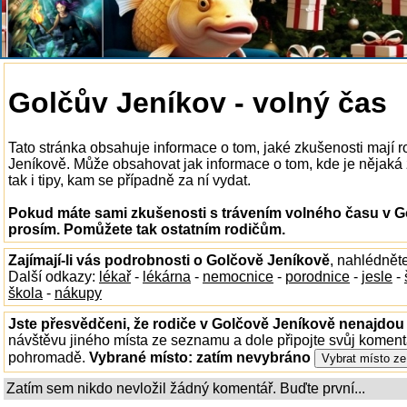
Golčův Jeníkov - volný čas
Tato stránka obsahuje informace o tom, jaké zkušenosti mají 
Jeníkově. Může obsahovat jak informace o tom, kde je nějaká 
tak i tipy, kam se případně za ní vydat.
Pokud máte sami zkušenosti s trávením volného času v Go
prosím. Pomůžete tak ostatním rodičům.
Zajímají-li vás podrobnosti o Golčově Jeníkově
, nahlédnět
Další odkazy:
lékař
-
lékárna
-
nemocnice
-
porodnice
-
jesle
-
škola
-
nákupy
Jste přesvědčeni, že rodiče v Golčově Jeníkově nenajdou t
návštěvu jiného místa ze seznamu a dole připojte svůj koment
pohromadě.
Vybrané místo:
zatím nevybráno
Zatím sem nikdo nevložil žádný komentář. Buďte první...