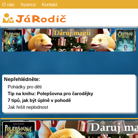
O nás
Inzerce
Kontakt
Nepřehlédněte:
Pohádky pro děti
Tip na knihu: Polepšovna pro čarodějky
7 tipů, jak být úplně v pohodě
Jak řešit neplodnost