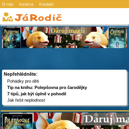
O nás
Inzerce
Kontakt
Nepřehlédněte:
Pohádky pro děti
Tip na knihu: Polepšovna pro čarodějky
7 tipů, jak být úplně v pohodě
Jak řešit neplodnost