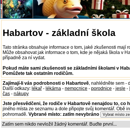
Habartov - základní škola
Tato stránka obsahuje informace o tom, jaké zkušenosti mají 
Může obsahovat jak informace o tom, kde je nějaká škola v Haba
případně za ní vydat.
Pokud máte sami zkušenosti se základními školami v Habar
Pomůžete tak ostatním rodičům.
Zajímají-li vás podrobnosti o Habartově
, nahlédněte sem -
Další odkazy:
lékař
-
lékárna
-
nemocnice
-
porodnice
-
jesle
-
čas
-
nákupy
Jste přesvědčeni, že rodiče v Habartově nenajdou to, co h
jiného místa ze seznamu a dole připojte svůj komentář. Obě i
pohromadě.
Vybrané místo:
zatím nevybráno
Zatím sem nikdo nevložil žádný komentář. Buďte první...