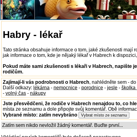
Habry - lékař
Tato stránka obsahuje informace o tom, jaké zkušenosti mají 
jak informace o tom, kde je nějaký lékař v Habrech k dispozici,
Pokud máte sami zkušenosti s lékaři v Habrech, napište j
rodičům.
Zajímají-li vás podrobnosti o Habrech
, nahlédněte sem - d
Další odkazy:
lékárna
-
nemocnice
-
porodnice
-
jesle
-
školka
-
volný čas
-
nákupy
Jste přesvědčeni, že rodiče v Habrech nenajdou to, co hle
místa ze seznamu a dole připojte svůj komentář. Obě informa
Vybrané místo:
zatím nevybráno
Zatím sem nikdo nevložil žádný komentář. Buďte první...