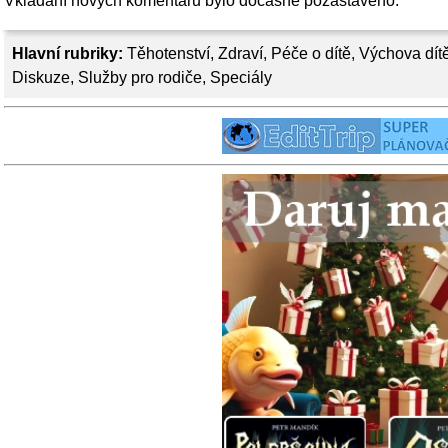
Vkládání nových komentářů bylo dočasně pozastaveno.
Hlavní rubriky:
Těhotenství
,
Zdraví
,
Péče o dítě
,
Výchova dít
Diskuze
,
Služby pro rodiče
,
Speciály