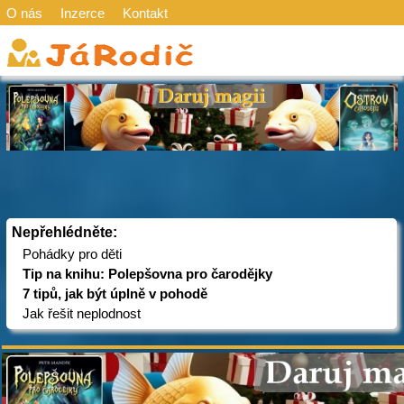
O nás
Inzerce
Kontakt
Nepřehlédněte:
Pohádky pro děti
Tip na knihu: Polepšovna pro čarodějky
7 tipů, jak být úplně v pohodě
Jak řešit neplodnost