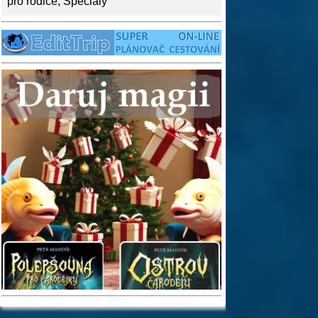
pro rodiče
,
Speciály