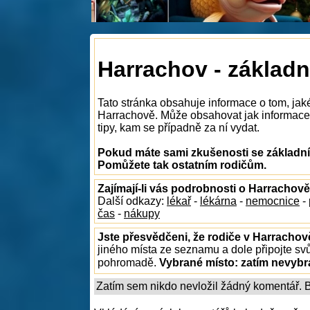
Harrachov - základn
Tato stránka obsahuje informace o tom, jak
Harrachově. Může obsahovat jak informace o
tipy, kam se případně za ní vydat.
Pokud máte sami zkušenosti se základním
Pomůžete tak ostatním rodičům.
Zajímají-li vás podrobnosti o Harrachově
Další odkazy:
lékař
-
lékárna
-
nemocnice
-
čas
-
nákupy
Jste přesvědčeni, že rodiče v Harrachov
jiného místa ze seznamu a dole připojte sv
pohromadě.
Vybrané místo:
zatím nevyb
Zatím sem nikdo nevložil žádný komentář. Bu