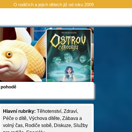
O rodičích a jejich dětech již od roku 2009
 v pohodě
Hlavní rubriky:
Těhotenství
,
Zdraví
,
Péče o dítě
,
Výchova dítěte
,
Zábava a
volný čas
,
Rodiče sobě
,
Diskuze
,
Služby