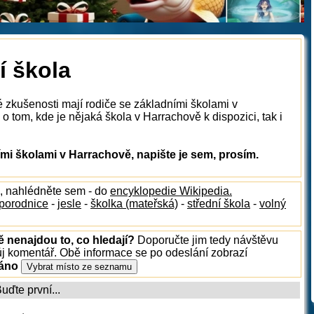
í škola
é zkušenosti mají rodiče se základními školami v
 tom, kde je nějaká škola v Harrachově k dispozici, tak i
i školami v Harrachově, napište je sem, prosím.
, nahlédněte sem - do
encyklopedie Wikipedia.
porodnice
-
jesle
-
školka (mateřská)
-
střední škola
-
volný
ě nenajdou to, co hledají?
Doporučte jim tedy návštěvu
ůj komentář. Obě informace se po odeslání zobrazí
ráno
ďte první...