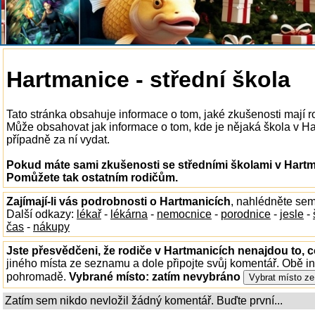
Hartmanice - střední škola
Tato stránka obsahuje informace o tom, jaké zkušenosti mají r
Může obsahovat jak informace o tom, kde je nějaká škola v Hart
případně za ní vydat.
Pokud máte sami zkušenosti se středními školami v Hartma
Pomůžete tak ostatním rodičům.
Zajímají-li vás podrobnosti o Hartmanicích
, nahlédněte sem
Další odkazy:
lékař
-
lékárna
-
nemocnice
-
porodnice
-
jesle
-
čas
-
nákupy
Jste přesvědčeni, že rodiče v Hartmanicích nenajdou to, c
jiného místa ze seznamu a dole připojte svůj komentář. Obě i
pohromadě.
Vybrané místo:
zatím nevybráno
Zatím sem nikdo nevložil žádný komentář. Buďte první...