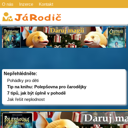
O nás
Inzerce
Kontakt
Nepřehlédněte:
Pohádky pro děti
Tip na knihu: Polepšovna pro čarodějky
7 tipů, jak být úplně v pohodě
Jak řešit neplodnost