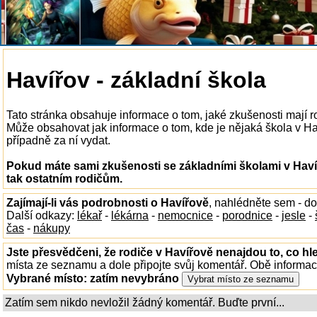
Havířov - základní škola
Tato stránka obsahuje informace o tom, jaké zkušenosti mají r
Může obsahovat jak informace o tom, kde je nějaká škola v Haví
případně za ní vydat.
Pokud máte sami zkušenosti se základními školami v Haví
tak ostatním rodičům.
Zajímají-li vás podrobnosti o Havířově
, nahlédněte sem - d
Další odkazy:
lékař
-
lékárna
-
nemocnice
-
porodnice
-
jesle
-
čas
-
nákupy
Jste přesvědčeni, že rodiče v Havířově nenajdou to, co hl
místa ze seznamu a dole připojte svůj komentář. Obě informa
Vybrané místo:
zatím nevybráno
Zatím sem nikdo nevložil žádný komentář. Buďte první...