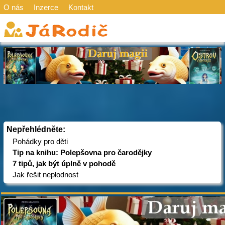
O nás
Inzerce
Kontakt
Nepřehlédněte:
Pohádky pro děti
Tip na knihu: Polepšovna pro čarodějky
7 tipů, jak být úplně v pohodě
Jak řešit neplodnost