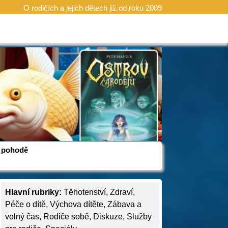
O rodičích a jejich dětech již od roku 2009
 v pohodě
Hlavní rubriky:
Těhotenství
,
Zdraví
,
Péče o dítě
,
Výchova dítěte
,
Zábava a
volný čas
,
Rodiče sobě
,
Diskuze
,
Služby