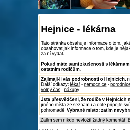
Hejnice - lékárna
Tato stránka obsahuje informace o tom, jak
obsahovat jak informace o tom, kde je nějaká
za ní vydat.
Pokud máte sami zkušenosti s lékárnami 
ostatním rodičům.
Zajímají-li vás podrobnosti o Hejnicích
, 
Další odkazy:
lékař
-
nemocnice
-
porodnic
volný čas
-
nákupy
Jste přesvědčeni, že rodiče v Hejnicích 
jiného místa ze seznamu a dole připojte sv
pohromadě.
Vybrané místo:
zatím nevyb
Zatím sem nikdo nevložil žádný komentář. Bu