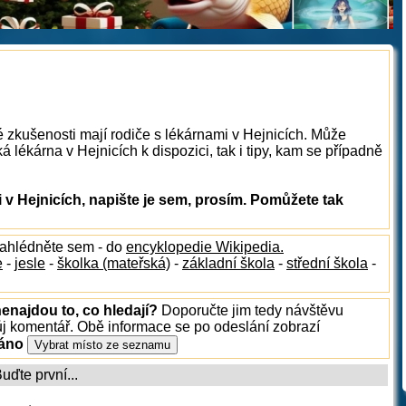
é zkušenosti mají rodiče s lékárnami v Hejnicích. Může
 lékárna v Hejnicích k dispozici, tak i tipy, kam se případně
v Hejnicích, napište je sem, prosím. Pomůžete tak
nahlédněte sem - do
encyklopedie Wikipedia.
e
-
jesle
-
školka (mateřská)
-
základní škola
-
střední škola
-
nenajdou to, co hledají?
Doporučte jim tedy návštěvu
ůj komentář. Obě informace se po odeslání zobrazí
ráno
ďte první...