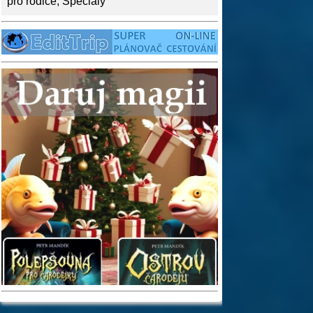
pro rodiče
,
Speciály