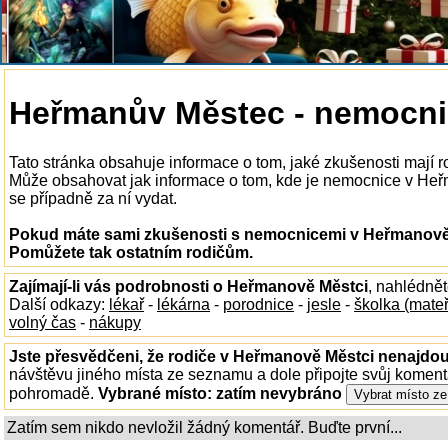
Heřmanův Městec - nemocni
Tato stránka obsahuje informace o tom, jaké zkušenosti mají
Může obsahovat jak informace o tom, kde je nemocnice v Heřma
se případně za ní vydat.
Pokud máte sami zkušenosti s nemocnicemi v Heřmanově M
Pomůžete tak ostatním rodičům.
Zajímají-li vás podrobnosti o Heřmanově Městci
, nahlédně
Další odkazy:
lékař
-
lékárna
-
porodnice
-
jesle
-
školka (mate
volný čas
-
nákupy
Jste přesvědčeni, že rodiče v Heřmanově Městci nenajdou 
návštěvu jiného místa ze seznamu a dole připojte svůj koment
pohromadě.
Vybrané místo:
zatím nevybráno
Zatím sem nikdo nevložil žádný komentář. Buďte první...