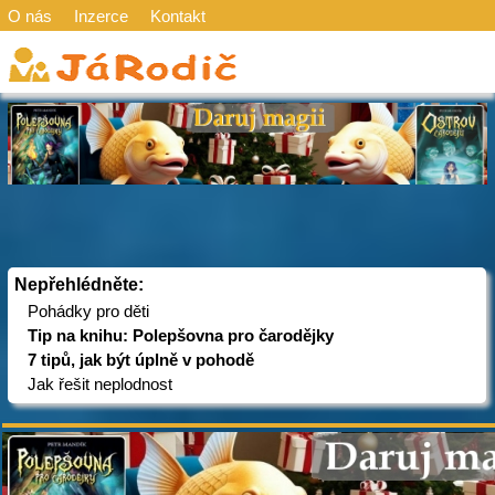
O nás
Inzerce
Kontakt
Nepřehlédněte:
Pohádky pro děti
Tip na knihu: Polepšovna pro čarodějky
7 tipů, jak být úplně v pohodě
Jak řešit neplodnost