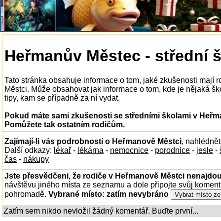
Heřmanův Městec - střední 
Tato stránka obsahuje informace o tom, jaké zkušenosti mají 
Městci. Může obsahovat jak informace o tom, kde je nějaká ško
tipy, kam se případně za ní vydat.
Pokud máte sami zkušenosti se středními školami v Heřma
Pomůžete tak ostatním rodičům.
Zajímají-li vás podrobnosti o Heřmanově Městci
, nahlédně
Další odkazy:
lékař
-
lékárna
-
nemocnice
-
porodnice
-
jesle
-
čas
-
nákupy
Jste přesvědčeni, že rodiče v Heřmanově Městci nenajdou 
návštěvu jiného místa ze seznamu a dole připojte svůj koment
pohromadě.
Vybrané místo:
zatím nevybráno
Zatím sem nikdo nevložil žádný komentář. Buďte první...