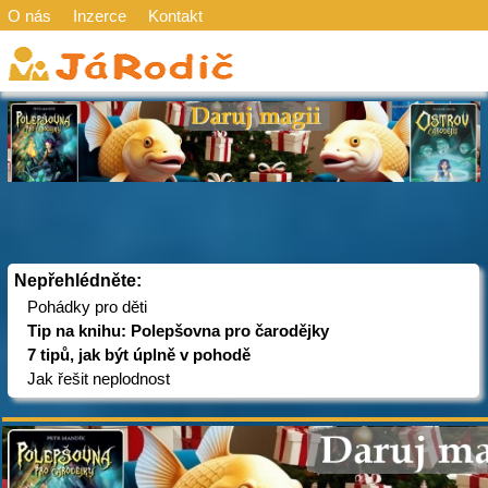
O nás
Inzerce
Kontakt
Nepřehlédněte:
Pohádky pro děti
Tip na knihu: Polepšovna pro čarodějky
7 tipů, jak být úplně v pohodě
Jak řešit neplodnost