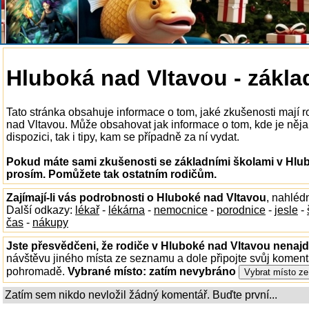
Hluboká nad Vltavou - zákla
Tato stránka obsahuje informace o tom, jaké zkušenosti mají 
nad Vltavou. Může obsahovat jak informace o tom, kde je něj
dispozici, tak i tipy, kam se případně za ní vydat.
Pokud máte sami zkušenosti se základními školami v Hlub
prosím. Pomůžete tak ostatním rodičům.
Zajímají-li vás podrobnosti o Hluboké nad Vltavou
, nahléd
Další odkazy:
lékař
-
lékárna
-
nemocnice
-
porodnice
-
jesle
-
čas
-
nákupy
Jste přesvědčeni, že rodiče v Hluboké nad Vltavou nenajdo
návštěvu jiného místa ze seznamu a dole připojte svůj koment
pohromadě.
Vybrané místo:
zatím nevybráno
Zatím sem nikdo nevložil žádný komentář. Buďte první...