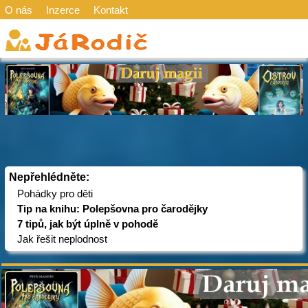
O nás
Inzerce
Kontakt
Nepřehlédněte:
Pohádky pro děti
Tip na knihu: Polepšovna pro čarodějky
7 tipů, jak být úplně v pohodě
Jak řešit neplodnost