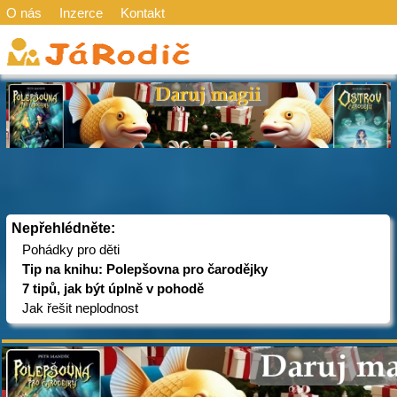
O nás
Inzerce
Kontakt
Nepřehlédněte:
Pohádky pro děti
Tip na knihu: Polepšovna pro čarodějky
7 tipů, jak být úplně v pohodě
Jak řešit neplodnost