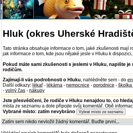
Hluk (okres Uherské Hradiště
Tato stránka obsahuje informace o tom, jaké zkušenosti mají 
jak informace o tom, kde jsou nějaké jesle v Hluku k dispozici, 
Pokud máte sami zkušenosti s jeslemi v Hluku, napište je
rodičům.
Zajímají-li vás podrobnosti o Hluku
, nahlédněte sem - do
en
Další odkazy:
lékař
-
lékárna
-
nemocnice
-
porodnice
-
školka
-
volný čas
-
nákupy
Jste přesvědčeni, že rodiče v Hluku nenajdou to, co hleda
místa ze seznamu a dole připojte svůj komentář. Obě informa
Vybrané místo:
zatím nevybráno
Zatím sem nikdo nevložil žádný komentář. Buďte první...