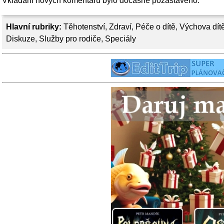
Vkládání nových komentářů bylo dočasně pozastaveno.
Hlavní rubriky:
Těhotenství
,
Zdraví
,
Péče o dítě
,
Výchova dít
Diskuze
,
Služby pro rodiče
,
Speciály