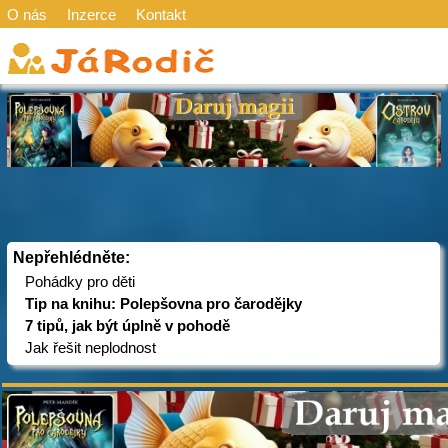
O nás
Inzerce
Kontakt
Nepřehlédněte:
Pohádky pro děti
Tip na knihu: Polepšovna pro čarodějky
7 tipů, jak být úplně v pohodě
Jak řešit neplodnost