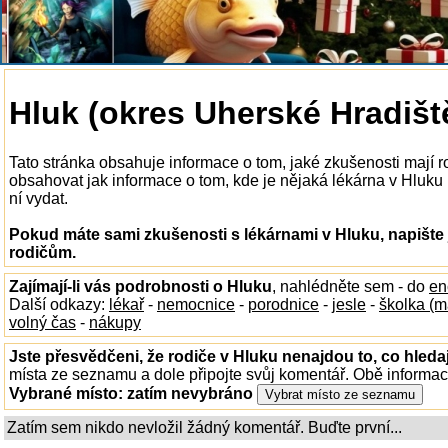
Hluk (okres Uherské Hradiště
Tato stránka obsahuje informace o tom, jaké zkušenosti mají 
obsahovat jak informace o tom, kde je nějaká lékárna v Hluku k
ní vydat.
Pokud máte sami zkušenosti s lékárnami v Hluku, napište
rodičům.
Zajímají-li vás podrobnosti o Hluku
, nahlédněte sem - do
en
Další odkazy:
lékař
-
nemocnice
-
porodnice
-
jesle
-
školka (m
volný čas
-
nákupy
Jste přesvědčeni, že rodiče v Hluku nenajdou to, co hleda
místa ze seznamu a dole připojte svůj komentář. Obě informa
Vybrané místo:
zatím nevybráno
Zatím sem nikdo nevložil žádný komentář. Buďte první...