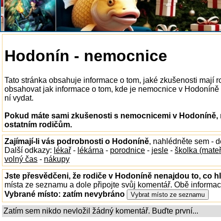
Hodonín - nemocnice
Tato stránka obsahuje informace o tom, jaké zkušenosti mají
obsahovat jak informace o tom, kde je nemocnice v Hodoníně k 
ní vydat.
Pokud máte sami zkušenosti s nemocnicemi v Hodoníně, n
ostatním rodičům.
Zajímají-li vás podrobnosti o Hodoníně
, nahlédněte sem - 
Další odkazy:
lékař
-
lékárna
-
porodnice
-
jesle
-
školka (mate
volný čas
-
nákupy
Jste přesvědčeni, že rodiče v Hodoníně nenajdou to, co hl
místa ze seznamu a dole připojte svůj komentář. Obě informa
Vybrané místo:
zatím nevybráno
Zatím sem nikdo nevložil žádný komentář. Buďte první...