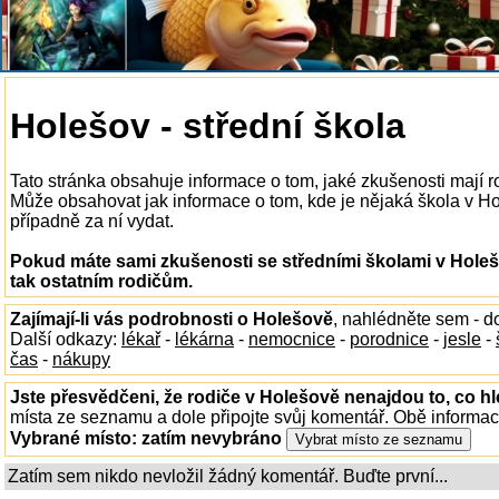
Holešov - střední škola
Tato stránka obsahuje informace o tom, jaké zkušenosti mají r
Může obsahovat jak informace o tom, kde je nějaká škola v Hole
případně za ní vydat.
Pokud máte sami zkušenosti se středními školami v Holeš
tak ostatním rodičům.
Zajímají-li vás podrobnosti o Holešově
, nahlédněte sem - 
Další odkazy:
lékař
-
lékárna
-
nemocnice
-
porodnice
-
jesle
-
čas
-
nákupy
Jste přesvědčeni, že rodiče v Holešově nenajdou to, co hl
místa ze seznamu a dole připojte svůj komentář. Obě informa
Vybrané místo:
zatím nevybráno
Zatím sem nikdo nevložil žádný komentář. Buďte první...