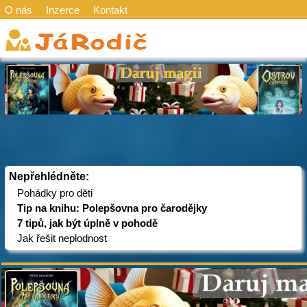
O nás
Inzerce
Kontakt
Nepřehlédněte:
Pohádky pro děti
Tip na knihu: Polepšovna pro čarodějky
7 tipů, jak být úplně v pohodě
Jak řešit neplodnost