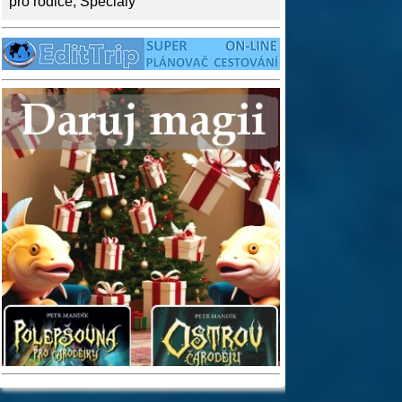
pro rodiče
,
Speciály