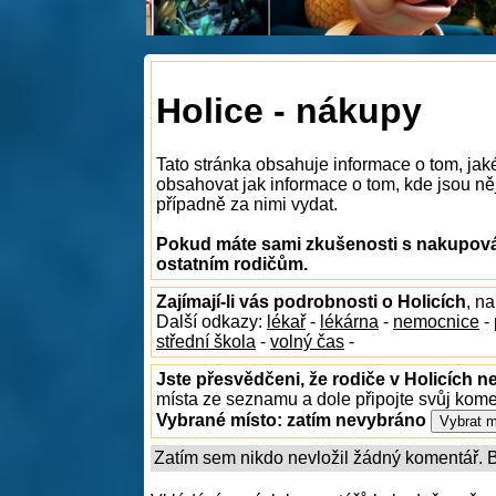
Holice - nákupy
Tato stránka obsahuje informace o tom, jak
obsahovat jak informace o tom, kde jsou něj
případně za nimi vydat.
Pokud máte sami zkušenosti s nakupován
ostatním rodičům.
Zajímají-li vás podrobnosti o Holicích
, n
Další odkazy:
lékař
-
lékárna
-
nemocnice
-
střední škola
-
volný čas
-
Jste přesvědčeni, že rodiče v Holicích n
místa ze seznamu a dole připojte svůj kom
Vybrané místo:
zatím nevybráno
Zatím sem nikdo nevložil žádný komentář. Bu