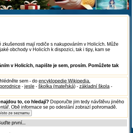
é zkušenosti mají rodiče s nakupováním v Holicích. Může
aké obchody v Holicích k dispozici, tak i tipy, kam se
ím v Holicích, napište je sem, prosím. Pomůžete tak
ahlédněte sem - do
encyklopedie Wikipedia.
porodnice
-
jesle
-
školka (mateřská)
-
základní škola
-
enajdou to, co hledají?
Doporučte jim tedy návštěvu jiného
entář. Obě informace se po odeslání zobrazí pohromadě.
ďte první...