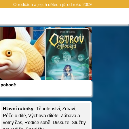
O rodičích a jejich dětech již od roku 2009
 v pohodě
Hlavní rubriky:
Těhotenství
,
Zdraví
,
Péče o dítě
,
Výchova dítěte
,
Zábava a
volný čas
,
Rodiče sobě
,
Diskuze
,
Služby