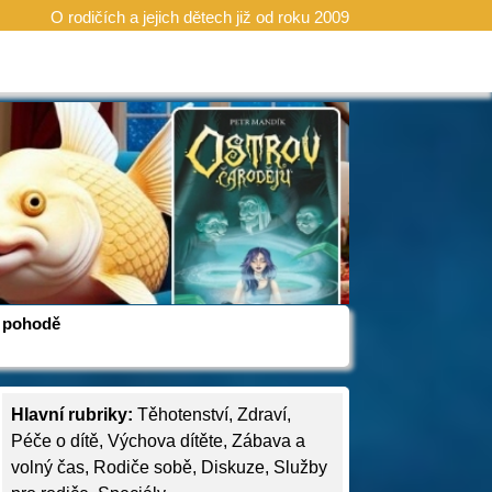
O rodičích a jejich dětech již od roku 2009
 v pohodě
Hlavní rubriky:
Těhotenství
,
Zdraví
,
Péče o dítě
,
Výchova dítěte
,
Zábava a
volný čas
,
Rodiče sobě
,
Diskuze
,
Služby