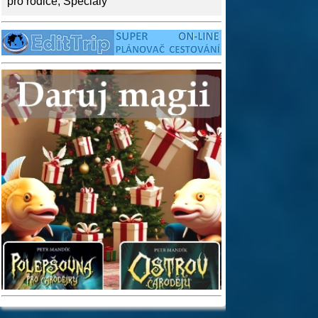
pro rodiče
,
Speciály