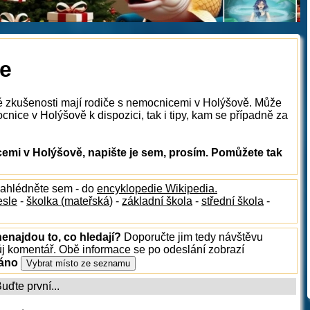
e
ké zkušenosti mají rodiče s nemocnicemi v Holýšově. Může
nice v Holýšově k dispozici, tak i tipy, kam se případně za
mi v Holýšově, napište je sem, prosím. Pomůžete tak
nahlédněte sem - do
encyklopedie Wikipedia.
esle
-
školka (mateřská)
-
základní škola
-
střední škola
-
enajdou to, co hledají?
Doporučte jim tedy návštěvu
ůj komentář. Obě informace se po odeslání zobrazí
ráno
ďte první...