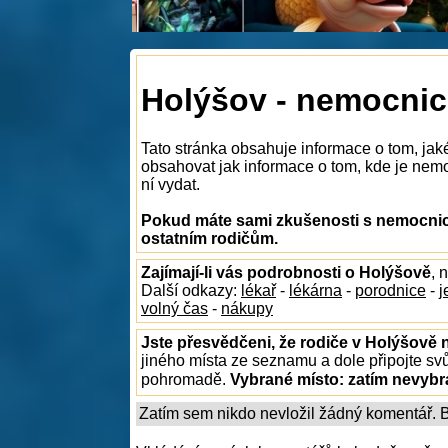
Holýšov - nemocnic
Tato stránka obsahuje informace o tom, ja
obsahovat jak informace o tom, kde je nemoc
ní vydat.
Pokud máte sami zkušenosti s nemocnice
ostatním rodičům.
Zajímají-li vás podrobnosti o Holýšově
, 
Další odkazy:
lékař
-
lékárna
-
porodnice
-
j
volný čas
-
nákupy
Jste přesvědčeni, že rodiče v Holýšově n
jiného místa ze seznamu a dole připojte sv
pohromadě.
Vybrané místo:
zatím nevyb
Zatím sem nikdo nevložil žádný komentář. Bu