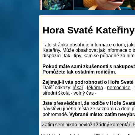
Hora Svaté Kateřiny
Tato stránka obsahuje informace o tom, ja
Kateřiny. Může obsahovat jak informace o 
dispozici, tak i tipy, kam se případně za nim
Pokud máte sami zkušenosti s nakupován
Pomůžete tak ostatním rodičům.
Zajímají-li vás podrobnosti o Hoře Svaté
Další odkazy:
lékař
-
lékárna
-
nemocnice
-
střední škola
-
volný čas
-
Jste přesvědčeni, že rodiče v Hoře Svaté
návštěvu jiného místa ze seznamu a dole př
pohromadě.
Vybrané místo:
zatím nevyb
Zatím sem nikdo nevložil žádný komentář. Bu