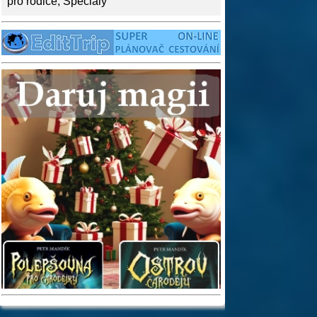
pro rodiče
,
Speciály