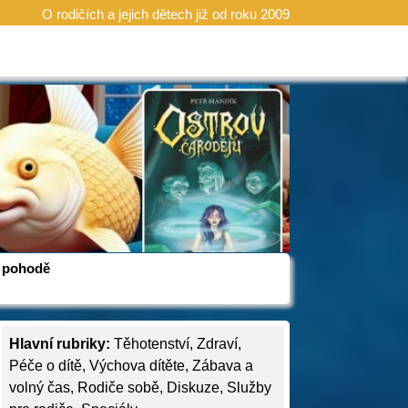
O rodičích a jejich dětech již od roku 2009
 v pohodě
Hlavní rubriky:
Těhotenství
,
Zdraví
,
Péče o dítě
,
Výchova dítěte
,
Zábava a
volný čas
,
Rodiče sobě
,
Diskuze
,
Služby