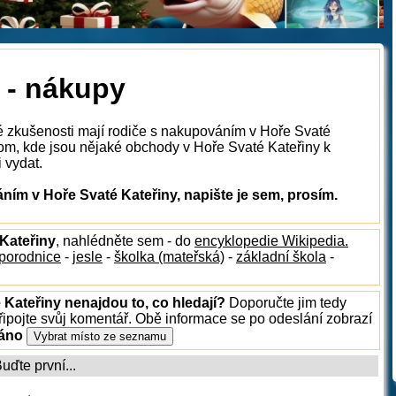
 - nákupy
ké zkušenosti mají rodiče s nakupováním v Hoře Svaté
tom, kde jsou nějaké obchody v Hoře Svaté Kateřiny k
i vydat.
ím v Hoře Svaté Kateřiny, napište je sem, prosím.
 Kateřiny
, nahlédněte sem - do
encyklopedie Wikipedia.
porodnice
-
jesle
-
školka (mateřská)
-
základní škola
-
 Kateřiny nenajdou to, co hledají?
Doporučte jim tedy
ipojte svůj komentář. Obě informace se po odeslání zobrazí
ráno
ďte první...