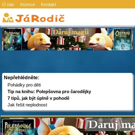
O nás
Inzerce
Kontakt
Nepřehlédněte:
Pohádky pro děti
Tip na knihu: Polepšovna pro čarodějky
7 tipů, jak být úplně v pohodě
Jak řešit neplodnost