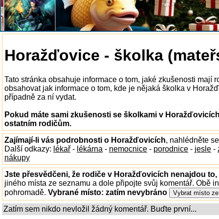
Horažďovice - školka (mateř
Tato stránka obsahuje informace o tom, jaké zkušenosti mají 
obsahovat jak informace o tom, kde je nějaká školka v Horažďov
případně za ní vydat.
Pokud máte sami zkušenosti se školkami v Horažďovicích,
ostatním rodičům.
Zajímají-li vás podrobnosti o Horažďovicích
, nahlédněte s
Další odkazy:
lékař
-
lékárna
-
nemocnice
-
porodnice
-
jesle
-
nákupy
Jste přesvědčeni, že rodiče v Horažďovicích nenajdou to, 
jiného místa ze seznamu a dole připojte svůj komentář. Obě i
pohromadě.
Vybrané místo:
zatím nevybráno
Zatím sem nikdo nevložil žádný komentář. Buďte první...