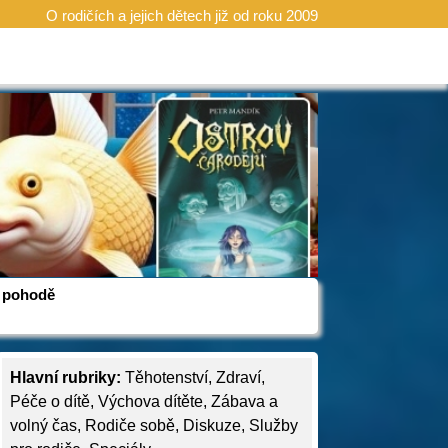
O rodičích a jejich dětech již od roku 2009
 v pohodě
Hlavní rubriky:
Těhotenství
,
Zdraví
,
Péče o dítě
,
Výchova dítěte
,
Zábava a
volný čas
,
Rodiče sobě
,
Diskuze
,
Služby