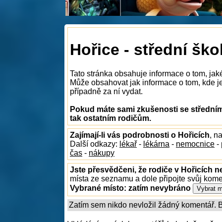
Hořice - střední ško
Tato stránka obsahuje informace o tom, jaké
Může obsahovat jak informace o tom, kde je n
případně za ní vydat.
Pokud máte sami zkušenosti se středními
tak ostatním rodičům.
Zajímají-li vás podrobnosti o Hořicích
, n
Další odkazy:
lékař
-
lékárna
-
nemocnice
-
čas
-
nákupy
Jste přesvědčeni, že rodiče v Hořicích n
místa ze seznamu a dole připojte svůj kom
Vybrané místo:
zatím nevybráno
Zatím sem nikdo nevložil žádný komentář. Bu