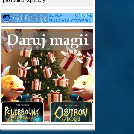
pro rodiče
,
Speciály