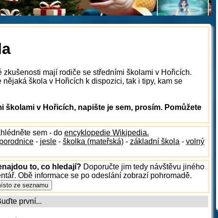
la
 zkušenosti mají rodiče se středními školami v Hořicích.
ějaká škola v Hořicích k dispozici, tak i tipy, kam se
 školami v Hořicích, napište je sem, prosím. Pomůžete
ahlédněte sem - do
encyklopedie Wikipedia.
porodnice
-
jesle
-
školka (mateřská)
-
základní škola
-
volný
enajdou to, co hledají?
Doporučte jim tedy návštěvu jiného
entář. Obě informace se po odeslání zobrazí pohromadě.
ďte první...