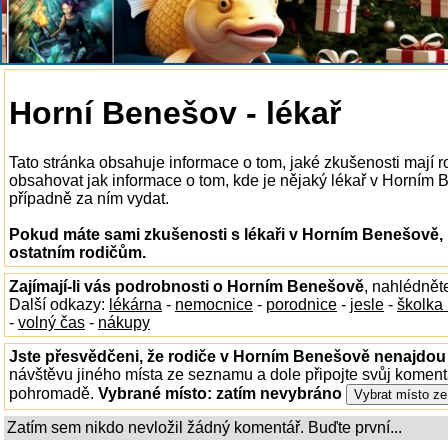
Horní Benešov - lékař
Tato stránka obsahuje informace o tom, jaké zkušenosti mají 
obsahovat jak informace o tom, kde je nějaký lékař v Horním Be
případně za ním vydat.
Pokud máte sami zkušenosti s lékaři v Horním Benešově, 
ostatním rodičům.
Zajímají-li vás podrobnosti o Horním Benešově
, nahlédnět
Další odkazy:
lékárna
-
nemocnice
-
porodnice
-
jesle
-
školka
-
volný čas
-
nákupy
Jste přesvědčeni, že rodiče v Horním Benešově nenajdou t
návštěvu jiného místa ze seznamu a dole připojte svůj koment
pohromadě.
Vybrané místo:
zatím nevybráno
Zatím sem nikdo nevložil žádný komentář. Buďte první...