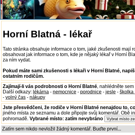
Horní Blatná - lékař
Tato stránka obsahuje informace o tom, jaké zkušenosti mají r
obsahovat jak informace o tom, kde je nějaký lékař v Horní Blat
za ním vydat.
Pokud máte sami zkušenosti s lékaři v Horní Blatné, napiš
ostatním rodičům.
Zajímají-li vás podrobnosti o Horní Blatné
, nahlédněte sem
Další odkazy:
lékárna
-
nemocnice
-
porodnice
-
jesle
-
školka
-
volný čas
-
nákupy
Jste přesvědčeni, že rodiče v Horní Blatné nenajdou to, co
jiného místa ze seznamu a dole připojte svůj komentář. Obě i
pohromadě.
Vybrané místo:
zatím nevybráno
Zatím sem nikdo nevložil žádný komentář. Buďte první...