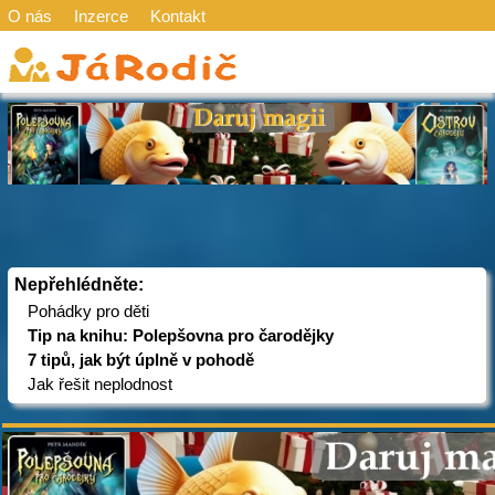
O nás
Inzerce
Kontakt
Nepřehlédněte:
Pohádky pro děti
Tip na knihu: Polepšovna pro čarodějky
7 tipů, jak být úplně v pohodě
Jak řešit neplodnost