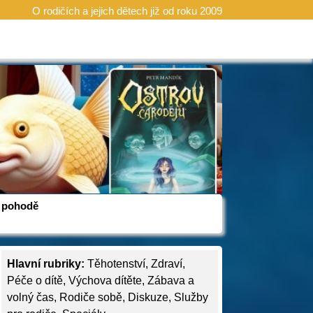
O rodičích a jejich dětech již od roku 2009
 v pohodě
Hlavní rubriky:
Těhotenství
,
Zdraví
,
Péče o dítě
,
Výchova dítěte
,
Zábava a
volný čas
,
Rodiče sobě
,
Diskuze
,
Služby