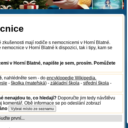
ocnice
é zkušenosti mají rodiče s nemocnicemi v Horní Blatné.
nemocnice v Horní Blatné k dispozici, tak i tipy, kam se
mi v Horní Blatné, napište je sem, prosím. Pomůžete
é
, nahlédněte sem - do
encyklopedie Wikipedia.
esle
-
školka (mateřská)
-
základní škola
-
střední škola
-
né nenajdou to, co hledají?
Doporučte jim tedy návštěvu
ůj komentář. Obě informace se po odeslání zobrazí
ráno
ďte první...