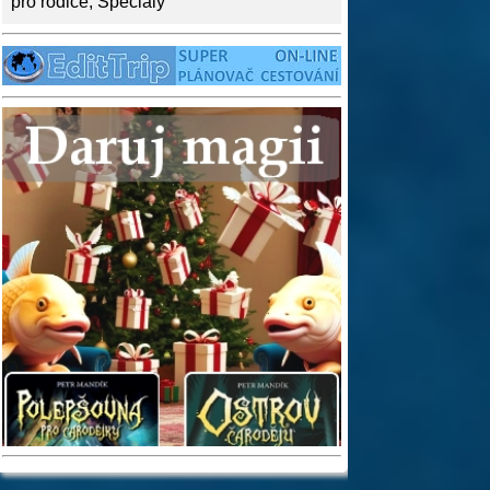
pro rodiče
,
Speciály