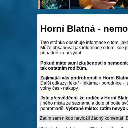
Horní Blatná - nem
Tato stránka obsahuje informace o tom, jak
Může obsahovat jak informace o tom, kde je 
případně za ní vydat.
Pokud máte sami zkušenosti s nemocnice
tak ostatním rodičům.
Zajímají-li vás podrobnosti o Horní Blatn
Další odkazy:
lékař
-
lékárna
-
porodnice
-
j
volný čas
-
nákupy
Jste přesvědčeni, že rodiče v Horní Blat
jiného místa ze seznamu a dole připojte sv
pohromadě.
Vybrané místo:
zatím nevyb
Zatím sem nikdo nevložil žádný komentář. Bu